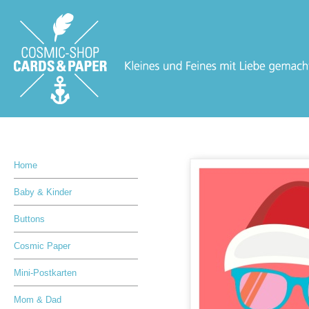
Home
Baby & Kinder
Buttons
Cosmic Paper
Mini-Postkarten
Mom & Dad