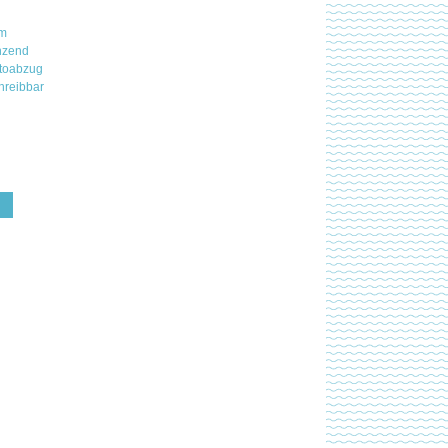
mm
nzend
otoabzug
chreibbar