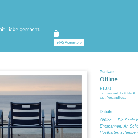
(0/€) Warenkorb
Postkarte
Offline ...
€1.00
Endpreis inkl. 19% MwSt.
zzgl.
Versandkosten
Details:
Offline ... Die Seele
Entspannen. An Schö
Postkarten schreiben