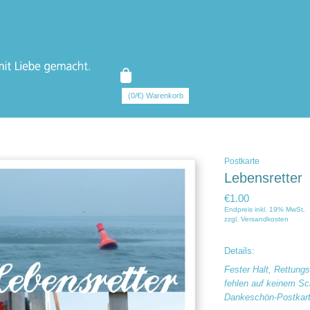
(0/€) Warenkorb
Postkarte
Lebensretter
€1.00
Endpreis inkl. 19% MwSt.
zzgl.
Versandkosten
Details:
Fester Halt, Rettungs
fehlen auf keinem Sch
Dankeschön-Postkarte 