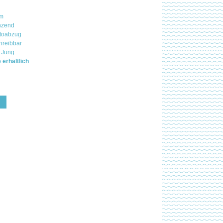
mm
nzend
otoabzug
hreibbar
 Jung
 erhältlich