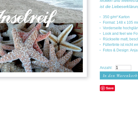
Möwen und Meeresrau
ist die Liebeserkläru
350 g/m² Karton
Format: 148 x 105 
Vorderseite hochglä
Look and feel wie F
Rückseite matt, besc
Füllertinte ist nicht
Fotos & Design: Anja
Anzahl:
Save