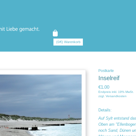
(0/€) Warenkorb
Postkarte
Inselreif
€1.00
Endpreis inkl. 19% MwSt.
zzgl.
Versandkosten
Details:
Auf Sylt entstand da
Oben am "Ellenbogen"
noch Sand, Dünen un