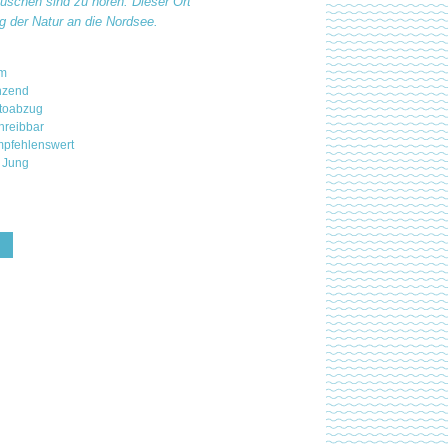
schen sind zu hören. Dieser Ort
ng der Natur an die Nordsee.
mm
nzend
otoabzug
hreibbar
 empfehlenswert
 Jung