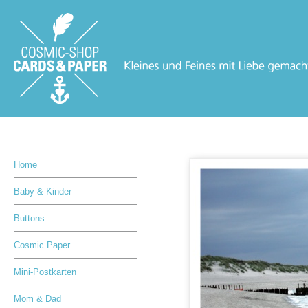
Home
Baby & Kinder
Buttons
Cosmic Paper
Mini-Postkarten
Mom & Dad