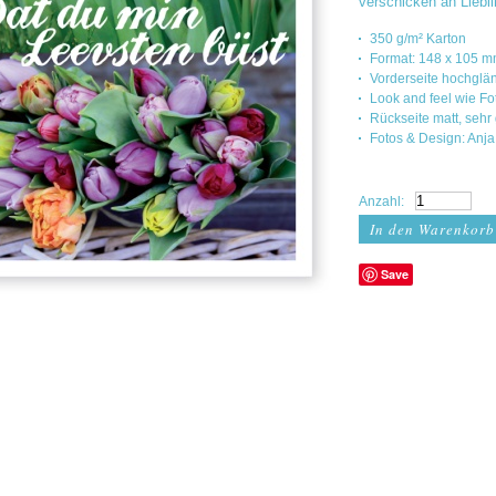
verschicken an Lieb
350 g/m² Karton
Format: 148 x 105 
Vorderseite hochglä
Look and feel wie F
Rückseite matt, sehr
Fotos & Design: Anja
Anzahl:
Save