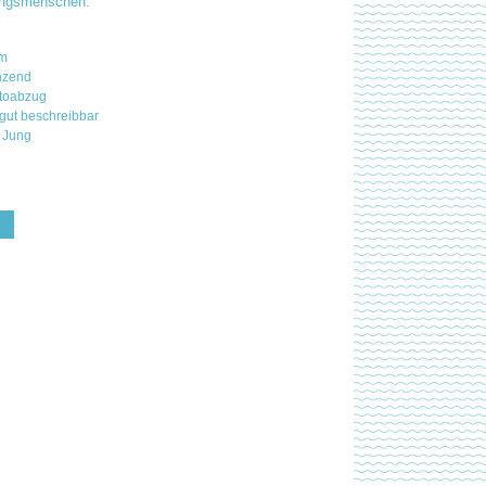
lingsmenschen.
mm
nzend
otoabzug
 gut beschreibbar
 Jung