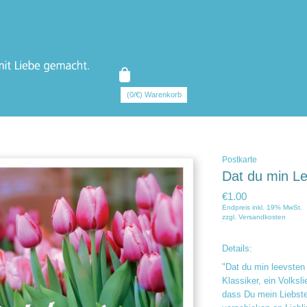
(0/€) Warenkorb
Postkarte
Dat du min Le
€1.00
Endpreis inkl. 19% MwSt.
zzgl.
Versandkosten
Details:
"Dat du min leevsten 
Klassiker, ein Volksl
dass Du mein Liebstes