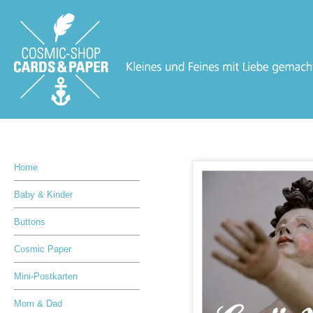
Home
Baby & Kinder
Buttons
Cosmic Paper
Mini-Postkarten
Mom & Dad