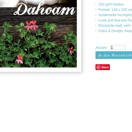
350 g/m² Karton
Format: 148 x 105 
Vorderseite hochglä
Look and feel wie F
Rückseite matt, sehr
Fotos & Design: Anja
Anzahl:
Save