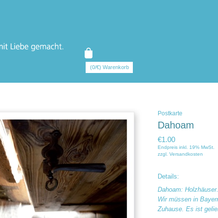
(0/€) Warenkorb
Postkarte
Dahoam
€1.00
Endpreis inkl. 19% MwSt.
zzgl.
Versandkosten
Details:
Dahoam: Holzhäuser.
Wir müssen in Bayern
Zuhause. Es ist geli