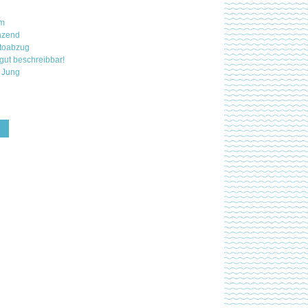
mm
nzend
otoabzug
 gut beschreibbar!
 Jung