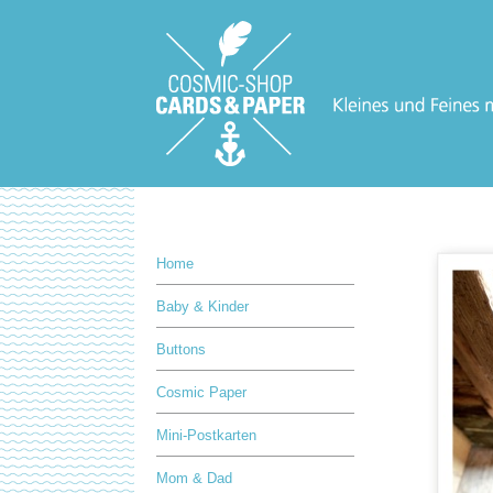
Home
Baby & Kinder
Buttons
Cosmic Paper
Mini-Postkarten
Mom & Dad