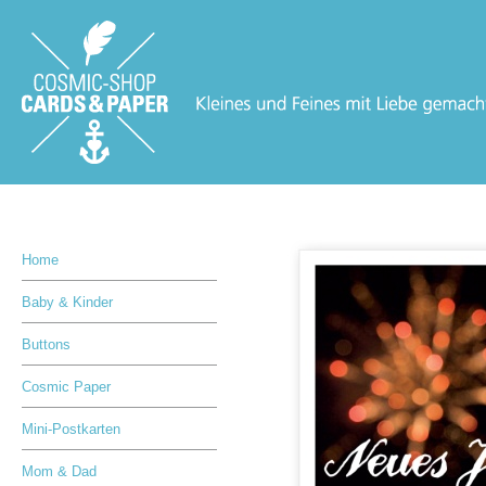
Home
Baby & Kinder
Buttons
Cosmic Paper
Mini-Postkarten
Mom & Dad