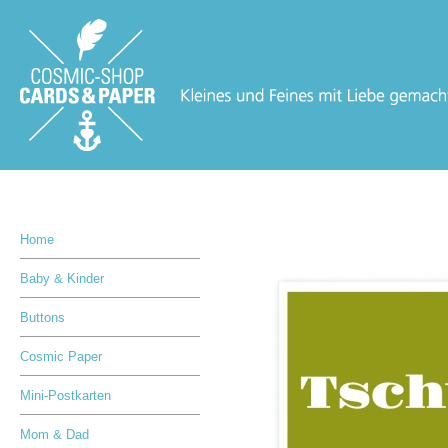
Home
Baby & Kinder
Buttons
Cosmic Paper
Mini-Postkarten
Mom & Dad