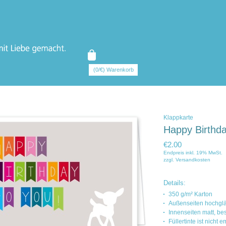
(0/€) Warenkorb
Klappkarte
Happy Birthd
€2.00
Endpreis inkl. 19% MwSt.
zzgl.
Versandkosten
Details:
350 g/m² Karton
Außenseiten hochglä
Innenseiten matt, be
Füllertinte ist nicht