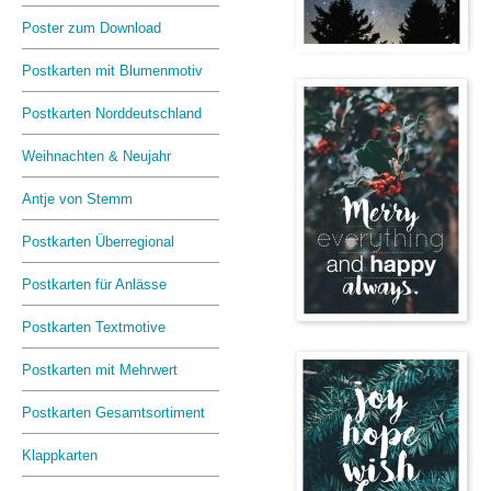
Poster zum Download
Postkarten mit Blumenmotiv
Postkarten Norddeutschland
Weihnachten & Neujahr
Antje von Stemm
Postkarten Überregional
Postkarten für Anlässe
Postkarten Textmotive
Postkarten mit Mehrwert
Postkarten Gesamtsortiment
Klappkarten