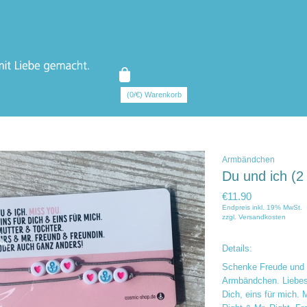
(0/€) Warenkorb
Armbändchen
Du und ich (2
€11.90
Endpreis inkl. 19% MwSt.
zzgl.
Versandkosten
Details:
Schenke Freude und 
Armbändchen. Liebes
Dich, eins für mich. 