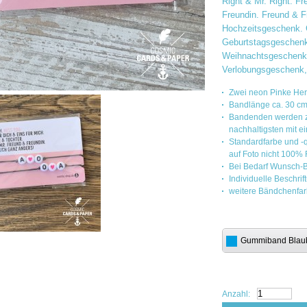
Right & Mr. Right. F
Freundin. Freund & F
Hochzeitsgeschenk. 
Geburtstagsgeschenk
Weihnachtsgeschenk
Verlobungsgeschenk, 
Zwei neon Pinke Herz
Bandlänge ca. 30 c
Bandenden werden z
nachhaltigsten mit 
Standardfarbe und -
auf Foto nicht 100% 
Bei Bedarf Wunsch-
Individuelle Beschrif
weitere Bändchenfar
Gummiband Blau
Anzahl: