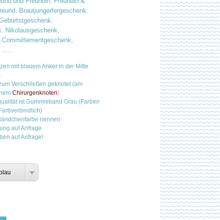
reund und Freundin. Freundin &
reund. Brautjungerfergeschenk.
Geburtstgeschenk.
. Nikolausgeschenk,
.Committementgeschenk,
.....
en mit blauem Anker in der Mitte
m
um Verschließen geknotet (am
einem
Chirurgenknoten
)
qualität ist Gummieband Grau (Farben
Farbverbindlich)
Bändchenfarbe nennen
tung auf Anfrage
ben auf Anfrage!
blau