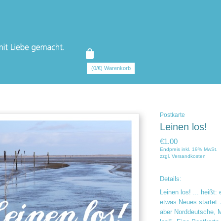
(0/€) Warenkorb
Postkarte
Leinen los!
€1.00
Endpreis inkl. 19% MwSt.
zzgl.
Versandkosten
Details:
Leinen los! ... heißt
etwas Neues startet.
aber Norddeutsche, M