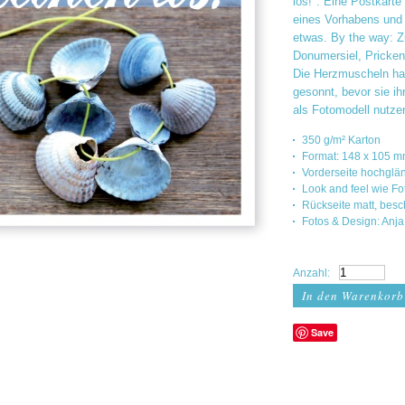
los!". Eine Postkarte
eines Vorhabens und 
etwas. By the way: Z
Donumersiel, Pricken
Die Herzmuscheln ha
gesonnt, bevor sie ih
als Fotomodell nutze
350 g/m² Karton
Format: 148 x 105 
Vorderseite hochglä
Look and feel wie F
Rückseite matt, bes
Fotos & Design: Anja
Anzahl:
Save