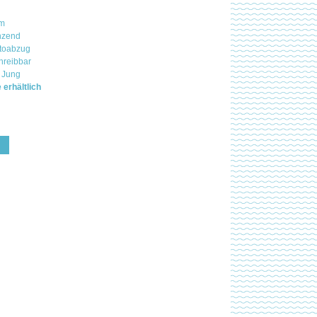
mm
nzend
otoabzug
hreibbar
 Jung
 erhältlich