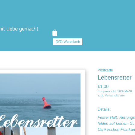
(0/€) Warenkorb
Postkarte
Lebensretter
€1.00
Endpreis inkl. 19% MwSt.
zzgl.
Versandkosten
Details:
Fester Halt, Rettungs
fehlen auf keinem Sch
Dankeschön-Postkarte 