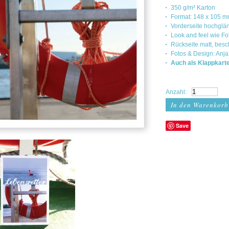
350 g/m² Karton
Format: 148 x 105 
Vorderseite hochglä
Look and feel wie F
Rückseite matt, besc
Fotos & Design: Anja
Auch als Klappkarte
Anzahl:
Save