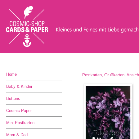
Home
Postkarten, Grußkarten, Ansic
Baby & Kinder
Buttons
Cosmic Paper
Mini-Postkarten
Mom & Dad