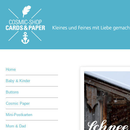
Home
Baby & Kinder
Buttons
Cosmic Paper
Mini-Postkarten
Mom & Dad