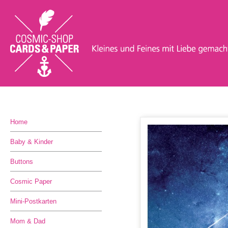
Home
Baby & Kinder
Buttons
Cosmic Paper
Mini-Postkarten
Mom & Dad