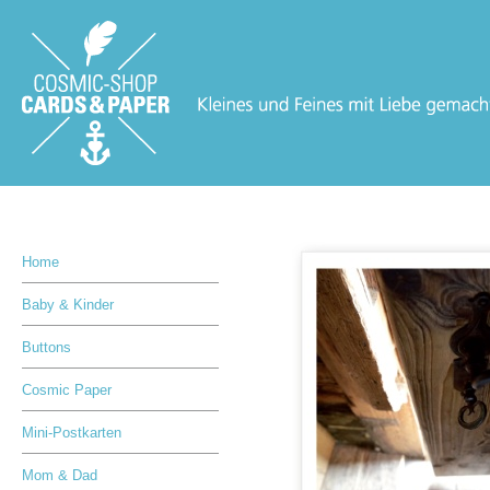
Home
Baby & Kinder
Buttons
Cosmic Paper
Mini-Postkarten
Mom & Dad