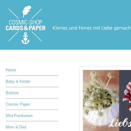
Home
Baby & Kinder
Buttons
Cosmic Paper
Mini-Postkarten
Mom & Dad