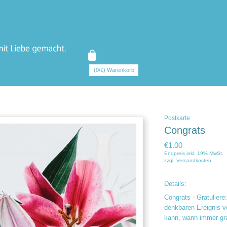
(0/€) Warenkorb
Postkarte
Congrats
€1.00
Endpreis inkl. 19% MwSt.
zzgl.
Versandkosten
Details:
Congrats - Gratuliere
denkbaren Ereignis v
kann, wann immer grat