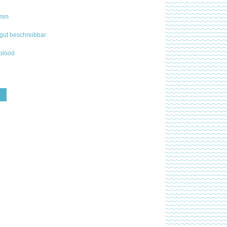
 mm
 gut beschreibbar
blood