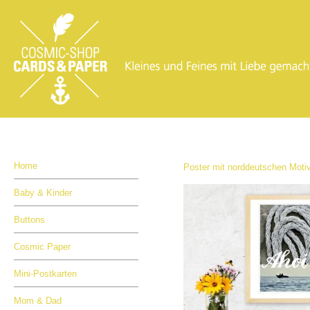
Home
Poster mit norddeutschen Moti
Baby & Kinder
Buttons
Cosmic Paper
Mini-Postkarten
Mom & Dad