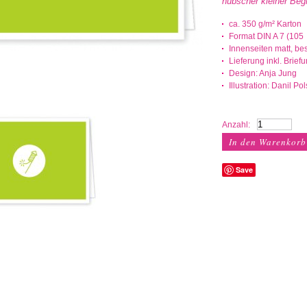
hübscher kleiner Beg
ca. 350 g/m² Karton
Format DIN A 7 (105
Innenseiten matt, be
Lieferung inkl. Bri
Design: Anja Jung
Illustration: Danil Po
Anzahl:
Save