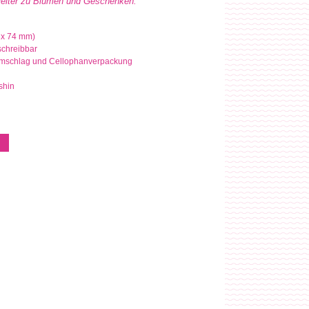
leiter zu Blumen und Geschenken.
 x 74 mm)
schreibbar
efumschlag und Cellophanverpackung
lshin