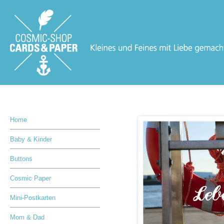
Home
Baby & Kinder
Buttons
Cosmic Paper
Mini-Postkarten
Mom & Dad