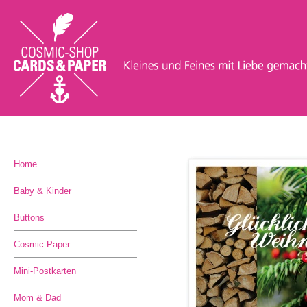
Home
Baby & Kinder
Buttons
Cosmic Paper
Mini-Postkarten
Mom & Dad