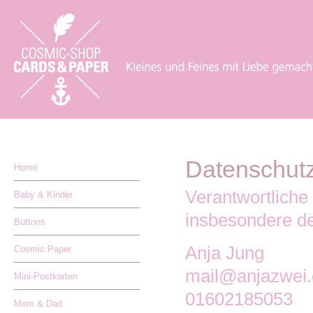
Datenschutz
Home
Verantwortliche
Baby & Kinder
insbesondere d
Buttons
Anja Jung
Cosmic Paper
mail@anjazwei.
Mini-Postkarten
01602185053
Mom & Dad