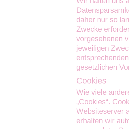
Wir halten uns 
Datensparsamke
daher nur so la
Zwecke erforder
vorgesehenen vie
jeweiligen Zwec
entsprechenden
gesetzlichen Vor
Cookies
Wie viele ande
„Cookies“. Cook
Websiteserver a
erhalten wir au