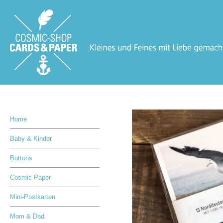
Home
Baby & Kinder
Buttons
Cosmic Paper
Mini-Postkarten
Mom & Dad