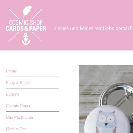
Home
Baby & Kinder
Buttons
Cosmic Paper
Mini-Postkarten
Mom & Dad