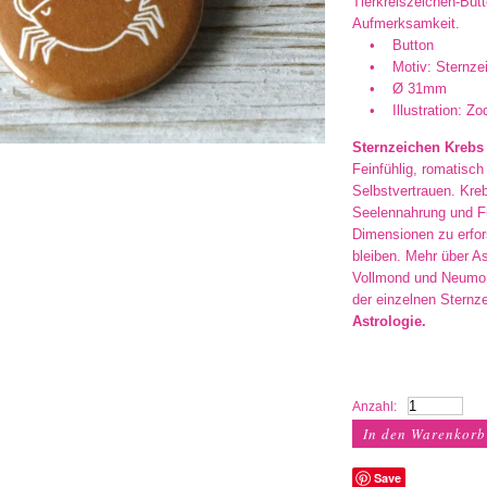
Tierkreiszeichen-But
Aufmerksamkeit.
• Button
• Motiv: Sternzei
• Ø 31mm
• Illustration: Zo
Sternzeichen Krebs (
Feinfühlig, romatisc
Selbstvertrauen. Kr
Seelennahrung und F
Dimensionen zu erfor
bleiben. Mehr über A
Vollmond und Neumon
der einzelnen Sternz
Astrologie
.
Anzahl:
Save