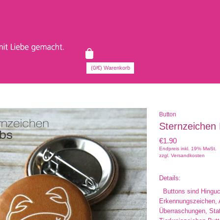
(0/€) Warenkorb
Button
Sternzeichen
€1.90
Endpreis inkl. 19% MwSt.
zzgl.
Versandkosten
Details:
Buttons sind Hinguc
Erkennungszeichen, 
Überraschungen, Stat